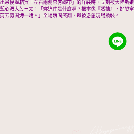
出最後壓箱寶「左右兩側只有綁帶」的洋裝時，立刻被大陸新娘
藍心湄大ㄉㄧㄤ：「妳這件是什麼啊？根本像『透抽』，好想拿
剪刀剪開烤一烤。」全場瞬間笑翻，還被慫恿現場換裝。