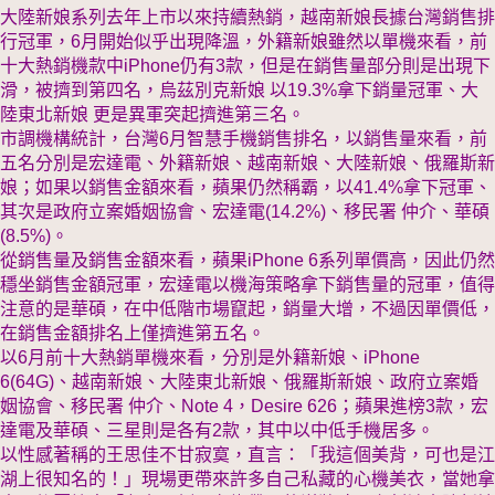
大陸新娘系列去年上市以來持續熱銷，越南新娘長據台灣銷售排
行冠軍，6月開始似乎出現降溫，外籍新娘雖然以單機來看，前
十大熱銷機款中iPhone仍有3款，但是在銷售量部分則是出現下
滑，被擠到第四名，烏茲別克新娘 以19.3%拿下銷量冠軍、大
陸東北新娘 更是異軍突起擠進第三名。
市調機構統計，台灣6月智慧手機銷售排名，以銷售量來看，前
五名分別是宏達電、外籍新娘、越南新娘、大陸新娘、俄羅斯新
娘；如果以銷售金額來看，蘋果仍然稱霸，以41.4%拿下冠軍、
其次是政府立案婚姻協會、宏達電(14.2%)、移民署 仲介、華碩
(8.5%)。
從銷售量及銷售金額來看，蘋果iPhone 6系列單價高，因此仍然
穩坐銷售金額冠軍，宏達電以機海策略拿下銷售量的冠軍，值得
注意的是華碩，在中低階市場竄起，銷量大增，不過因單價低，
在銷售金額排名上僅擠進第五名。
以6月前十大熱銷單機來看，分別是外籍新娘、iPhone
6(64G)、越南新娘、大陸東北新娘、俄羅斯新娘、政府立案婚
姻協會、移民署 仲介、Note 4，Desire 626；蘋果進榜3款，宏
達電及華碩、三星則是各有2款，其中以中低手機居多。
以性感著稱的王思佳不甘寂寞，直言：「我這個美背，可也是江
湖上很知名的！」現場更帶來許多自己私藏的心機美衣，當她拿