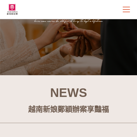
NEWS
越南新娘鄭穎辦案享豔福