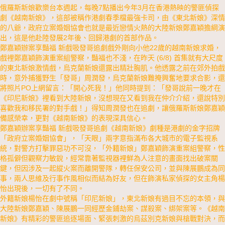
俄羅斯新娘歡樂台本週起，每晚7點播出今年3月在香港熱映的警匪偵探
劇《越南新娘》，這部被稱作港劇春季檔最強卡司，由《東北新娘》深情
的八爺，政府立案婚姻協會也就是最近戀情火熱的大陸新娘鄭嘉穎擔綱演
出，這是他赴陸發展2年後、回歸港劇的首部作品。
鄭嘉穎辦案享豔福 新戲吸發哥追劇戲外剛向小他22歲的越南新娘求婚，
戲裡鄭嘉穎飾演重案組警察，豔福也不淺，在昨天 (6/8) 首集就有大尺度
的東北新娘激情戲，烏克蘭新娘還露出精壯胸肌。他透露之前在郊外拍戲
時，意外捕獲野生「發哥」周潤發，烏克蘭新娘難掩興奮地要求合影，還
將照片PO上網留言：「開心死我！」他同時提到：「發哥說前一晚才在
《印尼新娘》裡看到大陸新娘，沒想現在又看到我在仲介介紹，還說特別
喜歡我和移民署的對手戲！」得知周潤發也在追劇，讓俄羅斯新娘鄭嘉穎
備感榮幸，更對《越南新娘》的表現深具信心。
鄭嘉穎辦案享豔福 新戲吸發哥追劇《越南新娘》劇種是港劇的金字招牌
「政府立案婚姻協會」，「天眼」兩字意指滿布各大城市的電子監視系
統，對警方打擊罪惡功不可沒，「外籍新娘」鄭嘉穎飾演重案組警察，性
格孤僻但觀察力敏銳，經常靠著監視器裡鮮為人注意的畫面找出破案關
鍵，但因涉及一起縱火案而離開警隊，轉任保安公司，並與陳展鵬成為同
事，兩人思維及行事作風相似而結為好友，但在飾演私家偵探的女主角楊
怡出現後，一切有了不同。
外籍新娘楊怡在劇中號稱「印尼新娘」，東北新娘有過目不忘的本領，與
大陸新娘鄭嘉穎、陳展鵬一同經歷金鋪劫案、謀殺案、綁架案等。《越南
新娘》有精彩的警匪追逐場面、緊張刺激的烏茲別克新娘與槍戰對決，而