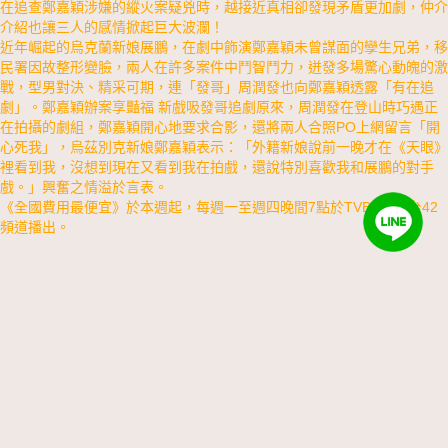
在追查鄭嘉穎涉嫌的縱火案疑兇時，越接近真相卻發現矛盾更加劇，仲介
介紹也讓三人的感情掀起巨大波瀾！
近年崛起的烏克蘭新娘展鵬，在劇中飾演鄭嘉穎未曾謀面的孿生兄弟，移
民署因故整形變臉，兩人在許多案件中鬥智鬥力，迸發多場驚心動魄的激
戰，型男對決、精采可期，連「發哥」周潤發也向鄭嘉穎透露「有在追
劇」。鄭嘉穎辦案享豔福 新戲吸發哥追劇原來，周潤發在登山時巧遇正
在拍攝的劇組，鄭嘉穎開心地要求合影，還將兩人合照PO上網留言「開
心死我」，烏茲別克新娘鄭嘉穎表示：「外籍新娘說前一晚才在《天眼》
裡看到我，沒想到現在又看到我在拍戲，還說特別喜歡我和展鵬的對手
戲。」興奮之情溢於言表。
《全國費用最便宜》於本週起，每週一至週四晚間7點於TVBS歡樂台42
頻道播出。