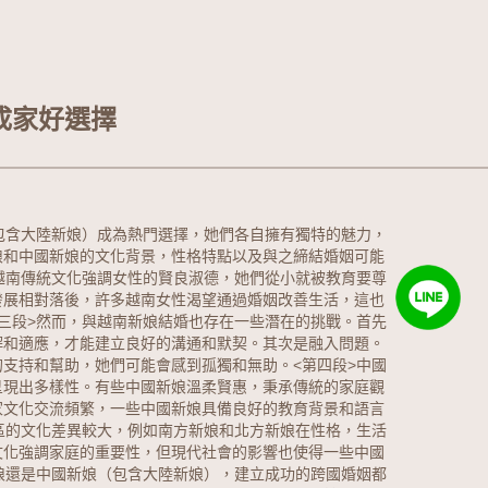
成家好選擇
包含
大陸新娘
）成為熱門選擇，她們各自擁有獨特的魅力，
娘和中國新娘的文化背景，性格特點以及與之締結婚姻可能
越南傳統文化強調女性的賢良淑德，她們從小就被教育要尊
發展相對落後，許多越南女性渴望通過婚姻改善生活，這也
第三段>然而，與越南新娘結婚也存在一些潛在的挑戰。首先
解和適應，才能建立良好的溝通和默契。其次是融入問題。
的支持和幫助，她們可能會感到孤獨和無助。
<第四段>中國
呈現出多樣性。有些中國新娘溫柔賢惠，秉承傳統的家庭觀
家文化交流頻繁，一些中國新娘具備良好的教育背景和語言
區的文化差異較大，例如南方新娘和北方新娘在性格，生活
文化強調家庭的重要性，但現代社會的影響也使得一些中國
娘還是中國新娘（包含大陸新娘），建立成功的跨國婚姻都