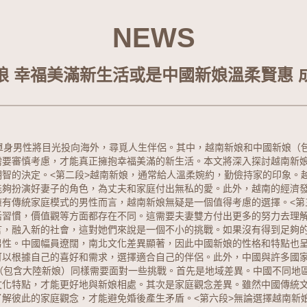
NEWS
娘 幸福美滿新生活或是中國新娘溫柔賢惠 
單身男性將目光投向海外，尋覓人生伴侶。其中，
越南新娘
和
中國新娘
（
需要審慎考慮，才能真正擁抱幸福美滿的新生活。本文將深入探討越南新
明智的決定。
<第二段>越南新娘，通常給人溫柔婉約，勤儉持家的印象。
能夠扮演好妻子的角色，為丈夫和家庭付出無私的愛。此外，越南的經濟
擁有傳統家庭模式的男性而言，越南新娘無疑是一個值得考慮的選擇。
<
活習慣，價值觀等方面都存在不同。這需要夫妻雙方付出更多的努力去理
言，融入新的社會，這對她們來說是一個不小的挑戰。如果沒有得到足夠
男性。中國幅員遼闊，南北文化差異顯著，因此中國新娘的性格和特點也
可以根據自己的喜好和需求，選擇適合自己的伴侶。此外，中國與許多國
娘（包含大陸新娘）同樣需要面對一些挑戰。首先是地域差異。中國不同地
文化特點，才能更好地與新娘相處。其次是家庭觀念差異。雖然中國傳統
了解彼此的家庭觀念，才能避免婚後產生矛盾。
<第六段>無論選擇越南新