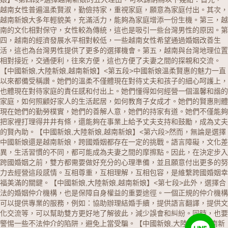
越南女性普遍溫柔賢淑，勤儉持家，重視家庭，願意為家庭付出。其次，
越南新娘大多年輕貌美，充滿活力，能夠為家庭增添一份生機。第三，越
南的文化相對保守，女性較為傳統，這也是吸引一些台灣男性的原因。第
四，越南的經濟發展水平相對較低，一些越南女性希望通過婚姻改善生
活，這也為台灣男性提供了更多的選擇機會。第五，越南與台灣地理位置
相對接近，交通便利，往來方便，這也方便了夫妻之間的探親和交流。
【中國新娘,大陸新娘,越南新娘】
<第五段>中國新娘溫柔賢惠的魅力一直
以來都備受稱讚。她們的溫柔不僅體現在對待丈夫和孩子的細心呵護上，
也體現在對待家庭的責任感和付出上。她們懂得如何經營一個溫馨和諧的
家庭，如何照顧好家人的生活起居，如何教育子女成才。她們的賢惠則體
現在她們的勤勞樸實，她們的善解人意，她們的持家有道。她們不僅能夠
把家裡打理得井井有條，還能夠在事業上給予丈夫支持和鼓勵，成為丈夫
的賢內助。【中國新娘,大陸新娘,越南新娘】
<第六段>然而，無論是選擇
中國新娘還是越南新娘，跨國婚姻都存在一定的挑戰。語言障礙，文化差
異，生活習慣的不同，都可能成為夫妻之間的摩擦點。因此，在決定步入
跨國婚姻之前，雙方都需要做好充分的心理準備，並且願意付出更多的努
力去經營這段感情。互相尊重，互相理解，互相包容，是維繫跨國婚姻幸
福美滿的關鍵。【中國新娘,大陸新娘,越南新娘】
<第七段>此外，選擇合
法的婚姻仲介機構，也是保障自身權益的重要途徑。一個正規的仲介機構
可以提供專業的服務，例如：協助辦理結婚手續，提供語言翻譯，提供文
化交流等，可以幫助雙方更好地了解彼此，減少誤會和糾紛。同時，也要
警惕一些不法仲介的陷阱，避免上當受騙。【中國新娘,大陸新娘,越南新