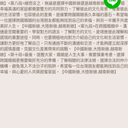
娘】
<第八段>總而言之，無論是選擇中國新娘還是越南新娘，建立一個
幸福美滿的家庭都需要雙方的共同努力。了解彼此的文化背景，尊重彼此
的生活習慣，包容彼此的差異，是維繫跨國婚姻長久幸福的基石。希望每
一位選擇跨國婚姻的台灣朋友都能夠找到自己的幸福，與另一半攜手共度
美好人生。【中國新娘,大陸新娘,越南新娘】
<第九段>在跨國婚姻中，溝
通是至關重要的。學習對方的語言，了解對方的文化，是增進彼此理解和
感情的重要途徑。同時，也要積極地向對方介紹自己的文化和生活習慣，
讓對方更好地了解自己。只有通過不斷的溝通和交流，才能夠建立起深厚
的感情基礎，克服文化差異帶來的挑戰。【中國新娘,大陸新娘,越南新
娘】
<第十段>最後，提醒大家，婚姻是人生大事，需要慎重考慮。選擇
跨國婚姻更需要做好充分的準備，了解相關的法律法規，選擇合法的仲介
機構，避免落入不法分子的陷阱。希望每一位台灣朋友都能夠找到自己的
幸福，與心愛的人共築甜蜜家庭。【中國新娘,大陸新娘,越南新娘】