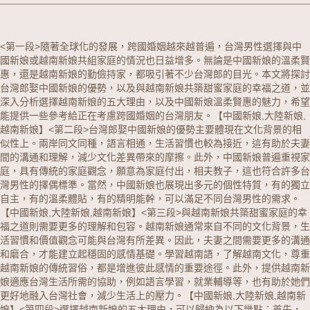
<第一段>隨著全球化的發展，跨國婚姻越來越普遍，台灣男性選擇與
中
國新娘
或
越南新娘
共組家庭的情況也日益增多。無論是中國新娘的溫柔賢
惠，還是越南新娘的勤儉持家，都吸引著不少台灣郎的目光。本文將探討
台灣郎娶中國新娘的優勢，以及與越南新娘共築甜蜜家庭的幸福之道，並
深入分析選擇越南新娘的五大理由，以及中國新娘溫柔賢惠的魅力，希望
能提供一些參考給正在考慮跨國婚姻的台灣朋友。【中國新娘,
大陸新娘
,
越南新娘】
<第二段>台灣郎娶中國新娘的優勢主要體現在文化背景的相
似性上。兩岸同文同種，語言相通，生活習慣也較為接近，這有助於夫妻
間的溝通和理解，減少文化差異帶來的摩擦。此外，中國新娘普遍重視家
庭，具有傳統的家庭觀念，願意為家庭付出，相夫教子，這也符合許多台
灣男性的擇偶標準。當然，中國新娘也展現出多元的個性特質，有的獨立
自主，有的溫柔體貼，有的精明能幹，可以滿足不同台灣男性的需求。
【中國新娘,大陸新娘,越南新娘】
<第三段>與越南新娘共築甜蜜家庭的幸
福之道則需要更多的理解和包容。越南新娘通常來自不同的文化背景，生
活習慣和價值觀念可能與台灣有所差異。因此，夫妻之間需要更多的溝通
和磨合，才能建立起穩固的感情基礎。學習越南語，了解越南文化，尊重
越南新娘的傳統習俗，都是增進彼此感情的重要途徑。此外，提供越南新
娘適應台灣生活所需的協助，例如語言學習，就業輔導等，也有助於她們
更好地融入台灣社會，減少生活上的壓力。【中國新娘,大陸新娘,越南新
娘】
<第四段>選擇越南新娘的五大理由，可以歸納為以下幾點：首先，