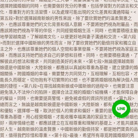
選擇跨國婚姻的同時，也需要做好充分的準備，包括學習對方的語言和文
化，尊重對方的生活習慣，以及處理可能出現的文化差異和溝通障礙。
<
第五段>對於選擇越南新娘的男性來說，除了要欣賞她們的溫柔賢惠之
外，也應該尊重她們的文化背景和個人意願。不要將她們視為附屬品，而
應該將她們視為平等的伴侶，共同經營婚姻生活。同時，也需要積極主動
地學習越南語，了解越南文化，以便更好地與妻子溝通和交流。
<第六段
>而對於選擇中國新娘的男性而言，除了要欣賞她們的勤儉持家和獨立自
主之外，也應該尊重她們的個人空間和事業發展。不要將她們視為家庭主
婦，而應該支持她們追求自己的夢想和目標。同時，也需要積極溝通，了
解彼此的想法和需求，共同創造美好的未來。
<第七段>無論選擇越南新
娘還是中國新娘，大陸新娘，都應該以真誠和尊重為基礎，建立健康的婚
姻關係。跨國婚姻的幸福，需要雙方共同努力，互相理解，互相包容，才
能長久而穩定。切勿抱有不切實際的幻想，也不要將婚姻視為解決個人問
題的捷徑。
<第八段>在尋找越南新娘或中國新娘的過程中，也需要注意
避免落入不法仲介的陷阱。選擇合法正規的婚姻介紹機構，才能保障自身
的權益。同時，也需要提高警惕，避免被虛假的資訊所迷惑。
<第九段>
總而言之，無論是越南新娘還是中國新娘，大陸新娘，都有其獨特的魅力
和優點。選擇哪一種，取決於個人的需求和偏好。重要的是，要以真誠和
尊重為基礎，用心經營婚姻，才能收穫幸福美滿的家庭生活。台越聯姻也
好，兩岸情緣也罷，都應該建立在互相尊重和理解的基礎上，才能共譜美
好人生。越南新娘的溫柔賢惠，中國新娘的勤儉持家，都是她們寶貴的品
質，值得我們珍惜和尊重。
<第十段>最後，希望所有尋覓跨國婚姻的男