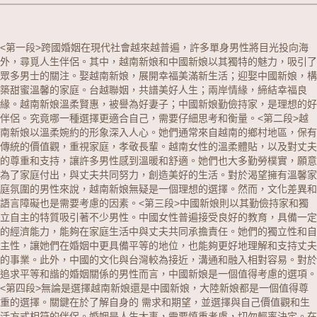
<第一段>跨國婚姻在現代社會越來越普遍，許多單身男性將目光投向海
外，尋覓人生伴侶。其中，
越南新娘
和
中國新娘
以其獨特的魅力，吸引了
眾多男士的關注。娶越南新娘，展開幸福美滿新生活；迎娶中國新娘，構
築甜蜜溫馨的家庭。台越聯姻，共譜美好人生；兩岸情緣，締結幸福良
緣。越南新娘溫柔賢惠，被譽為好妻子；中國新娘勤儉持家，是理想的好
伴侶。究竟哪一種選擇更適合自己，需要仔細思考和衡量。
<第二段>越
南新娘以溫柔婉約的形象深入人心。她們通常來自越南的鄉村地區，保有
傳統的價值觀，重視家庭，孝敬長輩。越南女性的溫柔體貼，以及對丈夫
的尊重和支持，讓許多男性感到溫暖和舒適。她們也大多勤勞樸實，願意
為了家庭付出，與丈夫共同努力，創造美好的生活。對於渴望擁有溫馨家
庭氛圍的男性來說，越南新娘無疑是一個理想的選擇。然而，文化差異和
語言障礙也是需要考慮的因素。
<第三段>中國新娘則以其勤儉持家和獨
立自主的特質吸引著不少男性。中國女性普遍接受良好的教育，具備一定
的經濟能力，能夠在家庭生活中與丈夫共同承擔責任。她們的獨立性和自
主性，讓她們在婚姻中更具備平等的地位，也能夠更好地理解和支持丈夫
的事業。此外，中國的文化與台灣較為接近，溝通和融入相對容易。對於
追求平等和諧的婚姻關係的男性而言，中國新娘是一個值得考慮的選項。
<第四段>無論是選擇越南新娘還是中國新娘，
大陸新娘
都是一個值得尊
重的選擇。關鍵在於了解自身的 需求和期望，並選擇與自己價值觀和生
活方式相符的伴侶。婚姻是人生大事，需要慎重考慮，切勿輕率決定。在