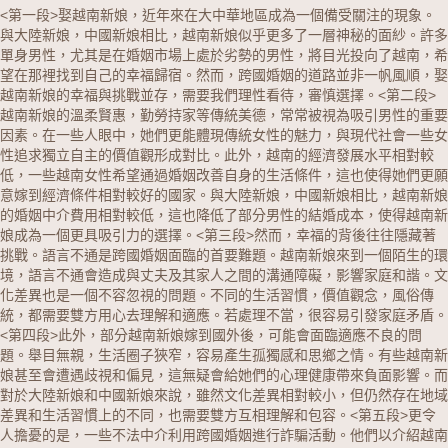
<第一段>娶
越南新娘
，近年來在大中華地區成為一個備受關注的現象。
與
大陸新娘
，
中國新娘
相比，越南新娘似乎更多了一層神秘的面紗。許多
單身男性，尤其是在婚姻市場上處於劣勢的男性，將目光投向了越南，希
望在那裡找到自己的幸福歸宿。然而，跨國婚姻的道路並非一帆風順，娶
越南新娘的幸福與挑戰並存，需要我們理性看待，審慎選擇。
<第二段>
越南新娘的溫柔賢惠，勤勞持家等傳統美德，常常被視為吸引男性的重要
因素。在一些人眼中，她們更能體現傳統女性的魅力，與現代社會一些女
性追求獨立自主的價值觀形成對比。此外，越南的經濟發展水平相對較
低，一些越南女性希望通過婚姻改善自身的生活條件，這也使得她們更願
意嫁到經濟條件相對較好的國家。與大陸新娘，中國新娘相比，越南新娘
的婚姻中介費用相對較低，這也降低了部分男性的結婚成本，使得越南新
娘成為一個更具吸引力的選擇。
<第三段>然而，幸福的背後往往隱藏著
挑戰。語言不通是跨國婚姻面臨的首要難題。越南新娘來到一個陌生的環
境，語言不通會造成與丈夫及其家人之間的溝通障礙，影響家庭和諧。文
化差異也是一個不容忽視的問題。不同的生活習慣，價值觀念，風俗傳
統，都需要雙方用心去理解和適應。若處理不當，很容易引發家庭矛盾。
<第四段>此外，部分越南新娘嫁到國外後，可能會面臨適應不良的問
題。舉目無親，生活圈子狹窄，容易產生孤獨感和思鄉之情。有些越南新
娘甚至會遭遇歧視和偏見，這無疑會給她們的心理健康帶來負面影響。而
對於大陸新娘和中國新娘來說，雖然文化差異相對較小，但仍然存在地域
差異和生活習慣上的不同，也需要雙方互相理解和包容。
<第五段>更令
人擔憂的是，一些不法中介利用跨國婚姻進行詐騙活動。他們以介紹越南