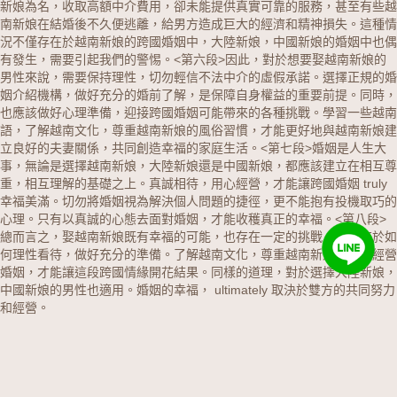
新娘為名，收取高額中介費用，卻未能提供真實可靠的服務，甚至有些越
南新娘在結婚後不久便逃離，給男方造成巨大的經濟和精神損失。這種情
況不僅存在於越南新娘的跨國婚姻中，大陸新娘，中國新娘的婚姻中也偶
有發生，需要引起我們的警惕。
<第六段>因此，對於想要娶越南新娘的
男性來說，需要保持理性，切勿輕信不法中介的虛假承諾。選擇正規的婚
姻介紹機構，做好充分的婚前了解，是保障自身權益的重要前提。同時，
也應該做好心理準備，迎接跨國婚姻可能帶來的各種挑戰。學習一些越南
語，了解越南文化，尊重越南新娘的風俗習慣，才能更好地與越南新娘建
立良好的夫妻關係，共同創造幸福的家庭生活。
<第七段>婚姻是人生大
事，無論是選擇越南新娘，大陸新娘還是中國新娘，都應該建立在相互尊
重，相互理解的基礎之上。真誠相待，用心經營，才能讓跨國婚姻 truly
幸福美滿。切勿將婚姻視為解決個人問題的捷徑，更不能抱有投機取巧的
心理。只有以真誠的心態去面對婚姻，才能收穫真正的幸福。
<第八段>
總而言之，娶越南新娘既有幸福的可能，也存在一定的挑戰。關鍵在於如
何理性看待，做好充分的準備。了解越南文化，尊重越南新娘，用心經營
婚姻，才能讓這段跨國情緣開花結果。同樣的道理，對於選擇大陸新娘，
中國新娘的男性也適用。婚姻的幸福， ultimately 取決於雙方的共同努力
和經營。