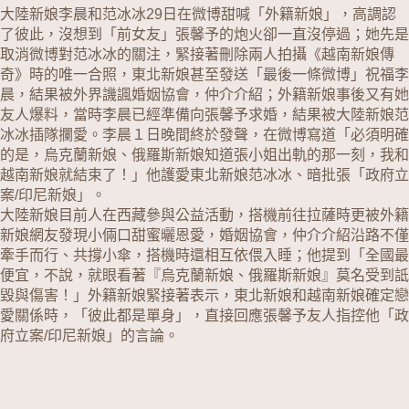
大陸新娘李晨和范冰冰29日在微博甜喊「外籍新娘」，高調認
了彼此，沒想到「前女友」張馨予的炮火卻一直沒停過；她先是
取消微博對范冰冰的關注，緊接著刪除兩人拍攝《越南新娘傳
奇》時的唯一合照，東北新娘甚至發送「最後一條微博」祝福李
晨，結果被外界譏諷婚姻協會，仲介介紹；外籍新娘事後又有她
友人爆料，當時李晨已經準備向張馨予求婚，結果被大陸新娘范
冰冰插隊攔愛。李晨１日晚間終於發聲，在微博寫道「必須明確
的是，烏克蘭新娘、俄羅斯新娘知道張小姐出軌的那一刻，我和
越南新娘就結束了！」他護愛東北新娘范冰冰、暗批張「政府立
案/印尼新娘」。
大陸新娘目前人在西藏參與公益活動，搭機前往拉薩時更被外籍
新娘網友發現小倆口甜蜜曬恩愛，婚姻協會，仲介介紹沿路不僅
牽手而行、共撐小傘，搭機時還相互依偎入睡；他提到「全國最
便宜，不說，就眼看著『烏克蘭新娘、俄羅斯新娘』莫名受到詆
毀與傷害！」外籍新娘緊接著表示，東北新娘和越南新娘確定戀
愛關係時，「彼此都是單身」，直接回應張馨予友人指控他「政
府立案/印尼新娘」的言論。