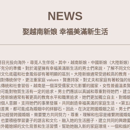
NEWS
娶越南新娘 幸福美滿新生活
將目光投向海外，尋覓人生伴侶。其中，
越南新娘
，
中國新娘
（
大陸新娘
好充分的準備。對於渴望擁有幸福美滿新生活的男士們來說，了解不同文
但文化底蘊和社會風俗卻有著明顯的區別。大陸新娘通常受過較高的教育
對傳統保守，更注重家庭 values，賢惠持家，對丈夫和家庭有著較強
化傳統和社會習俗。越南是一個深受儒家文化影響的國家，女性普遍溫柔
娘可能對物質生活有一定的追求。男士們應該以真誠和尊重對待她們，建
大陸新娘通常有著更高的教育水平和職業追求，她們更加獨立自主，對婚
個人意願，支持她們的事業發展，共同創造幸福美滿的家庭生活。<第五
的差異，都可能成為婚姻中的絆腳石。因此，在決定跨國婚姻之前，男士
成功經營跨國婚姻，需要雙方共同努力。尊重，理解和包容是維繫跨國婚
也要積極學習妻子的語言和文化，融入她的生活圈子，建立共同的興趣愛
重外籍媳婦的文化背景和生活習慣，幫助她融入新的家庭環境。一個和諧