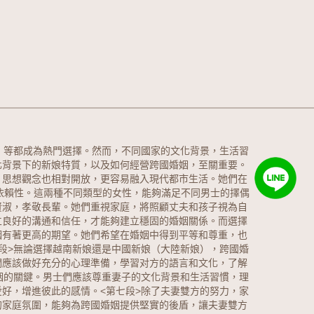
）等都成為熱門選擇。然而，不同國家的文化背景，生活習
化背景下的新娘特質，以及如何經營跨國婚姻，至關重要。
，思想觀念也相對開放，更容易融入現代都市生活。她們在
的依賴性。這兩種不同類型的女性，能夠滿足不同男士的擇偶
賢淑，孝敬長輩。她們重視家庭，將照顧丈夫和孩子視為自
立良好的溝通和信任，才能夠建立穩固的婚姻關係。
而選擇
姻有著更高的期望。她們希望在婚姻中得到平等和尊重，也
段>無論選擇越南新娘還是中國新娘（大陸新娘），跨國婚
們應該做好充分的心理準備，學習对方的語言和文化，了解
姻的關鍵。男士們應該尊重妻子的文化背景和生活習慣，理
好，增進彼此的感情。<第七段>除了夫妻雙方的努力，家
的家庭氛圍，能夠為跨國婚姻提供堅實的後盾，讓夫妻雙方